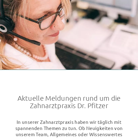
Bitte um Rückruf
Ja, ich habe die
Datenschutzerklärung
zur Kenntnis
genommen und bin damit einverstanden, dass die von mir
angegebenen Daten elektronisch erhoben und
gespeichert werden. Meine Daten werden dabei nur
streng zweckgebunden zur Bearbeitung und
Beantwortung meiner Anfrage benutzt. Mit dem
Absenden des Kontaktformulars erkläre ich mich mit der
Verarbeitung einverstanden.
Aktuelle Meldungen rund um die
Zahnarztpraxis Dr. Pfitzer
In unserer Zahnarztpraxis haben wir täglich mit
spannenden Themen zu tun. Ob Neuigkeiten von
unserem Team, Allgemeines oder Wissenswertes