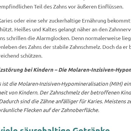
empfindlichen Teil des Zahns vor äußeren Einflüssen.
Karies oder eine sehr zuckerhaltige Ernährung bekommt
chützt. Heißes und Kaltes gelangt näher an den Zahnnerv 
hns schrillen die Alarmglocken. Denn normalerweise lieg
leben des Zahns der stabile Zahnschmelz. Doch da er be
reichend schützen.
störung bei Kindern – Die Molaren-Inzisiven-Hypom
 ist die Molaren-Inzisiven-Hypomineralisation (MIH) ei
it von Kindern. Der Zahnschmelz der betroffenen Kinder
adurch sind die Zähne anfälliger für Karies. Meistens z
bräunliche Flecken auf der Zahnoberfläche.
 viele säurehaltige Getränke