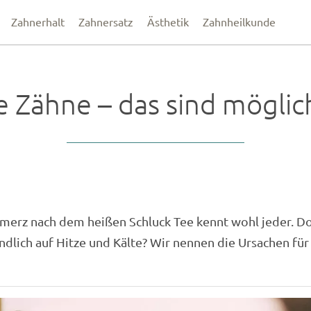
Zahnerhalt
Zahnersatz
Ästhetik
Zahnheilkunde
n!
e Zähne – das sind möglic
llen unverbindlich einen Termin vereinbaren?
aufnehmen? Nutzen Sie unser Kontaktformular oder rufe
f unter
0711 4411577
!
r rufen Sie schnellstmöglich zurück!
erz nach dem heißen Schluck Tee kennt wohl jeder. D
ndlich auf Hitze und Kälte? Wir nennen die Ursachen fü
rklärung
zur Kenntnis genommen und bin damit einverstanden,
gespeichert werden. Meine Daten werden dabei nur streng zw