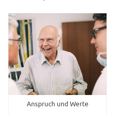
Bitte um Rückruf
Ja, ich habe die
Datenschutzerklärung
zur Kenntnis
genommen und bin damit einverstanden, dass die von mir
angegebenen Daten elektronisch erhoben und
gespeichert werden. Meine Daten werden dabei nur
streng zweckgebunden zur Bearbeitung und
Beantwortung meiner Anfrage benutzt. Mit dem
Absenden des Kontaktformulars erkläre ich mich mit der
Verarbeitung einverstanden.
Anspruch und Werte