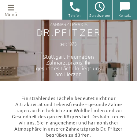
Menü
Telefon
Sprechzeiten
Kontakt
Zahnarztpraxis Dr. Pfitzer Stuttgart
Lassen Sie uns sprechen!
Unsere Sprechzeiten
Ihr Kontakt zur Praxis
Praxis
Sie haben eine Frage oder wollen unverbindlich einen
Sie möchten mit uns Kontakt aufnehmen? Nutzen Sie
Mo.
08:00 – 20:00 Uhr
Termin vereinbaren?
unser Kontaktformular oder rufen Sie uns einfach an!
Di.
08:00 – 18:00 Uhr
Stuttgart-Heumaden
Wir freuen uns auf Ihren Anruf unter
0711 4411577
!
Aktuelles
Zahnarztpraxis: Ihr
Mi.
08:00 – 20:00 Uhr
Zum
Kontaktformular
gesundes Lächeln liegt uns
Telefon:
0711 4411577
Do.
08:00 – 18:00 Uhr
Unser Rückrufservice
am Herzen
Implantologie
Fr.
08:00 – 15:00 Uhr
Geben Sie Ihre Daten ein – wir rufen Sie schnellstmöglich
Zahnerhalt
zurück!
Ein strahlendes Lächeln bedeutet nicht nur
Attraktivität und Lebensfreude – gesunde Zähne
Zahnersatz
tragen auch erheblich zum Wohlbefinden und zur
Gesundheit des ganzen Körpers bei. Deshalb freuen
Ästhetik
wir uns, Sie in angenehmer und harmonischer
Atmosphäre in unserer Zahnarztpraxis Dr. Pfitzer
begrüßen zu dürfen.
Zahnheilkunde