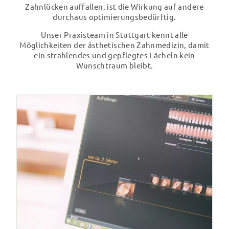
Zahnlücken auffallen, ist die Wirkung auf andere
Bitte um Rückruf
durchaus optimierungsbedürftig.
Unser Praxisteam in Stuttgart kennt alle
Ja, ich habe die
Datenschutzerklärung
zur Kenntnis
Möglichkeiten der ästhetischen Zahnmedizin, damit
genommen und bin damit einverstanden, dass die von mir
ein strahlendes und gepflegtes Lächeln kein
angegebenen Daten elektronisch erhoben und
Wunschtraum bleibt.
gespeichert werden. Meine Daten werden dabei nur
streng zweckgebunden zur Bearbeitung und
Beantwortung meiner Anfrage benutzt. Mit dem
Absenden des Kontaktformulars erkläre ich mich mit der
Verarbeitung einverstanden.