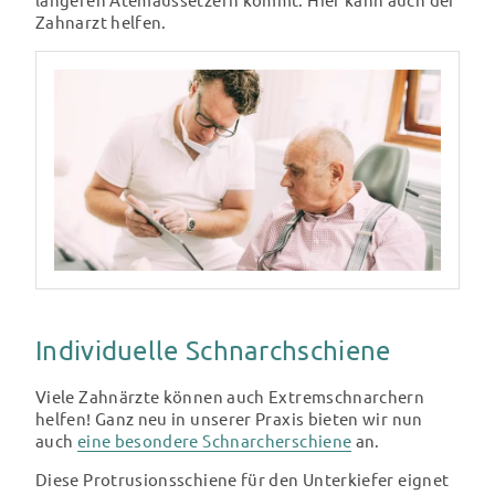
längeren Atemaussetzern kommt. Hier kann auch der
Zahnarzt helfen.
Bitte um Rückruf
Ja, ich habe die
Datenschutzerklärung
zur Kenntnis
genommen und bin damit einverstanden, dass die von mir
angegebenen Daten elektronisch erhoben und
gespeichert werden. Meine Daten werden dabei nur
streng zweckgebunden zur Bearbeitung und
Beantwortung meiner Anfrage benutzt. Mit dem
Absenden des Kontaktformulars erkläre ich mich mit der
Verarbeitung einverstanden.
Individuelle Schnarchschiene
Viele Zahnärzte können auch Extremschnarchern
helfen! Ganz neu in unserer Praxis bieten wir nun
auch
eine besondere Schnarcherschiene
an.
Diese Protrusionsschiene für den Unterkiefer eignet